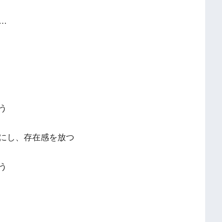
…
う
にし、存在感を放つ
う